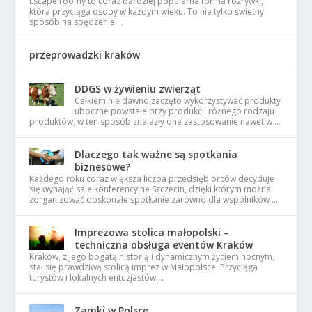
Escape roomy to coraz bardziej popularna forma rozrywki,
która przyciąga osoby w każdym wieku. To nie tylko świetny
sposób na spędzenie …
przeprowadzki kraków
DDGS w żywieniu zwierząt
Całkiem nie dawno zaczęto wykorzystywać produkty
uboczne powstałe przy produkcji różnego rodzaju
produktów, w ten sposób znalazły one zastosowanie nawet w …
Dlaczego tak ważne są spotkania
biznesowe?
Każdego roku coraz większa liczba przedsiębiorców decyduje
się wynająć sale konferencyjne Szczecin, dzięki którym można
zorganizować doskonałe spotkanie zarówno dla wspólników …
Imprezowa stolica małopolski –
techniczna obsługa eventów Kraków
Kraków, z jego bogatą historią i dynamicznym życiem nocnym,
stał się prawdziwą stolicą imprez w Małopolsce. Przyciąga
turystów i lokalnych entuzjastów …
Zamki w Polsce