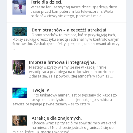
Ferie dla dzieci.
W czasie ferii zazwyczaj nasze dzieci spędzają dużo
czasu przed komputerem lub telewizorem. Wielu
rodziców cieszy się z tego, ponieważ mają …
Dom strachów – aleeeeżżż atrakcja!
Domy strachów to miejsca, które przyciągają tych,
którzy szukają dreszczyku emocji i adrenaliny w kontrolowanym
środowisku. Zaskakujące efekty specjalne, utalentowani aktorzy
…
Impreza firmowa i integracyjna.
Niestety wszyscy wiemy, że nie w każdej firmie
współpraca przebiega na odpowiednim poziomie.
Zdarza się, że z powodu złej atmosfery również …
Twoje IP
IP to unikatowy numer. Jest przypisany do każdego
urządzenia indywidualnie. Jednak jego struktura
zawsze przyjmuje pewne zasady – są to cztery …
Atrakcje dla znajomych.
Chcecie wraz z przyjaciółmi spędzić miło weekend
na mieście? Nie chcecie jednak ograniczać się do
miejsc, które już znacie i skończyć …