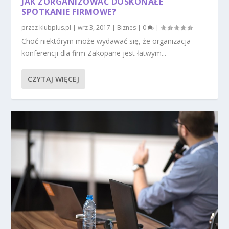
JAK ZORGANIZOWAĆ DOSKONAŁE
SPOTKANIE FIRMOWE?
przez
klubplus.pl
|
wrz 3, 2017
|
Biznes
|
0
|
Choć niektórym może wydawać się, że organizacja
konferencji dla firm Zakopane jest łatwym...
CZYTAJ WIĘCEJ