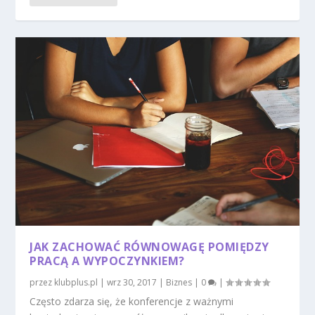
JAK ZACHOWAĆ RÓWNOWAGĘ POMIĘDZY
PRACĄ A WYPOCZYNKIEM?
przez
klubplus.pl
|
wrz 30, 2017
|
Biznes
|
0
|
Często zdarza się, że konferencje z ważnymi