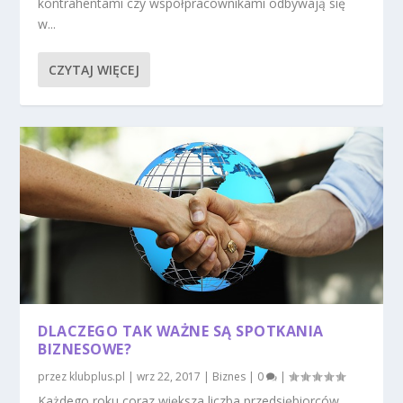
kontrahentami czy współpracownikami odbywają się
w...
CZYTAJ WIĘCEJ
DLACZEGO TAK WAŻNE SĄ SPOTKANIA
BIZNESOWE?
przez
klubplus.pl
|
wrz 22, 2017
|
Biznes
|
0
|
Każdego roku coraz większa liczba przedsiębiorców