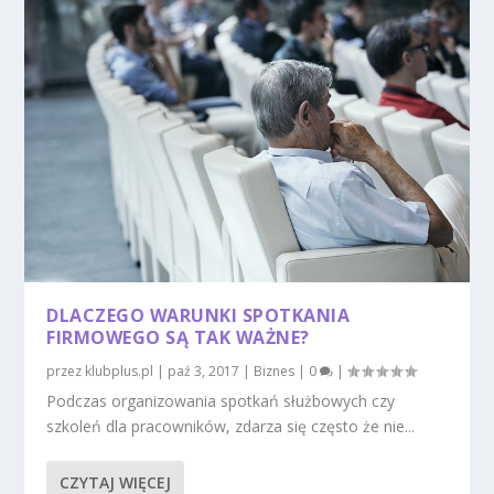
DLACZEGO WARUNKI SPOTKANIA
FIRMOWEGO SĄ TAK WAŻNE?
przez
klubplus.pl
|
paź 3, 2017
|
Biznes
|
0
|
Podczas organizowania spotkań służbowych czy
szkoleń dla pracowników, zdarza się często że nie...
CZYTAJ WIĘCEJ