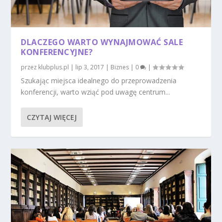
DLACZEGO WARTO WYNAJMOWAĆ SALE
KONFERENCYJNE?
przez
klubplus.pl
|
lip 3, 2017
|
Biznes
|
0
|
Szukając miejsca idealnego do przeprowadzenia
konferencji, warto wziąć pod uwagę centrum...
CZYTAJ WIĘCEJ