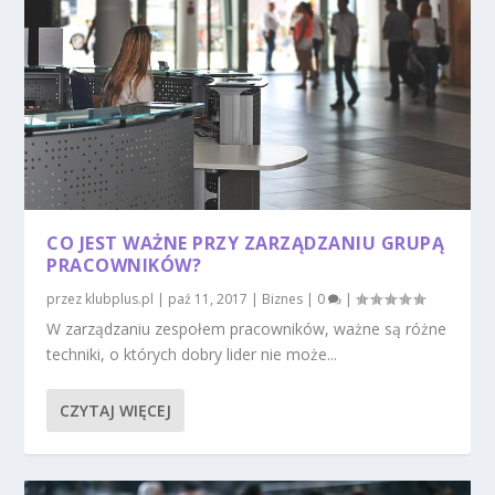
CO JEST WAŻNE PRZY ZARZĄDZANIU GRUPĄ
PRACOWNIKÓW?
przez
klubplus.pl
|
paź 11, 2017
|
Biznes
|
0
|
W zarządzaniu zespołem pracowników, ważne są różne
techniki, o których dobry lider nie może...
CZYTAJ WIĘCEJ