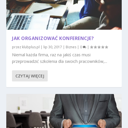
JAK ORGANIZOWAĆ KONFERENCJE?
przez
klubplus.pl
|
lip 30, 2017
|
Biznes
|
0
|
Niemal każda firma, raz na jakiś czas musi
przeprowadzić szkolenia dla swoich pracowników,...
CZYTAJ WIĘCEJ