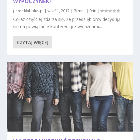
WYPOCZYNEK?
przez
klubplus.pl
|
wrz 11, 2017
|
Biznes
|
0
|
Coraz częściej zdarza się, że przedsiębiorcy decydują
się na powiązanie konferencji z wyjazdami...
CZYTAJ WIĘCEJ