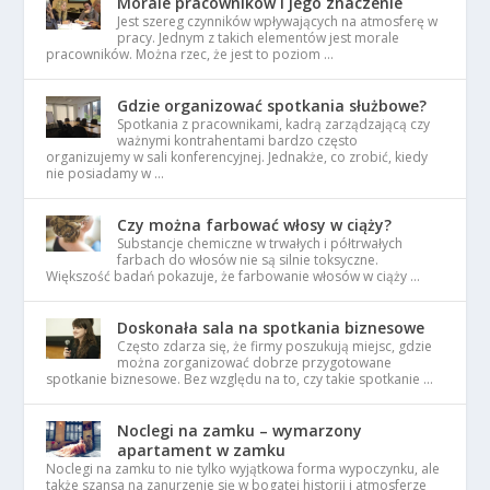
Morale pracowników i jego znaczenie
Jest szereg czynników wpływających na atmosferę w
pracy. Jednym z takich elementów jest morale
pracowników. Można rzec, że jest to poziom …
Gdzie organizować spotkania służbowe?
Spotkania z pracownikami, kadrą zarządzającą czy
ważnymi kontrahentami bardzo często
organizujemy w sali konferencyjnej. Jednakże, co zrobić, kiedy
nie posiadamy w …
Czy można farbować włosy w ciąży?
Substancje chemiczne w trwałych i półtrwałych
farbach do włosów nie są silnie toksyczne.
Większość badań pokazuje, że farbowanie włosów w ciąży …
Doskonała sala na spotkania biznesowe
Często zdarza się, że firmy poszukują miejsc, gdzie
można zorganizować dobrze przygotowane
spotkanie biznesowe. Bez względu na to, czy takie spotkanie …
Noclegi na zamku – wymarzony
apartament w zamku
Noclegi na zamku to nie tylko wyjątkowa forma wypoczynku, ale
także szansa na zanurzenie się w bogatej historii i atmosferze