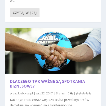
w...
CZYTAJ WIĘCEJ
DLACZEGO TAK WAŻNE SĄ SPOTKANIA
BIZNESOWE?
przez
klubplus.pl
|
wrz 22, 2017
|
Biznes
|
0
|
Każdego roku coraz większa liczba przedsiębiorców
decyduje się wynająć sale konferencyjne...