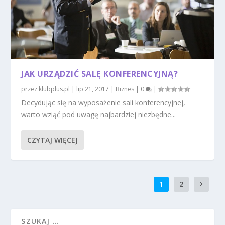
JAK URZĄDZIĆ SALĘ KONFERENCYJNĄ?
przez
klubplus.pl
|
lip 21, 2017
|
Biznes
|
0
|
Decydując się na wyposażenie sali konferencyjnej,
warto wziąć pod uwagę najbardziej niezbędne...
CZYTAJ WIĘCEJ
1
2