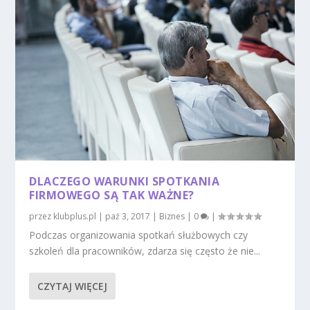
DLACZEGO WARUNKI SPOTKANIA
FIRMOWEGO SĄ TAK WAŻNE?
przez
klubplus.pl
|
paź 3, 2017
|
Biznes
|
0
|
Podczas organizowania spotkań służbowych czy
szkoleń dla pracowników, zdarza się często że nie...
CZYTAJ WIĘCEJ