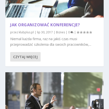
JAK ORGANIZOWAĆ KONFERENCJE?
przez
klubplus.pl
|
lip 30, 2017
|
Biznes
|
0
|
Niemal każda firma, raz na jakiś czas musi
przeprowadzić szkolenia dla swoich pracowników,...
CZYTAJ WIĘCEJ