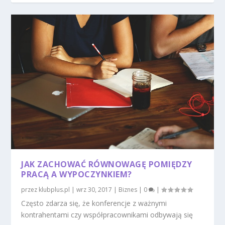
JAK ZACHOWAĆ RÓWNOWAGĘ POMIĘDZY
PRACĄ A WYPOCZYNKIEM?
przez
klubplus.pl
|
wrz 30, 2017
|
Biznes
|
0
|
Często zdarza się, że konferencje z ważnymi
kontrahentami czy współpracownikami odbywają się