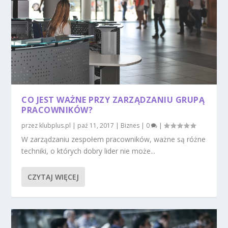
CO JEST WAŻNE PRZY ZARZĄDZANIU GRUPĄ
PRACOWNIKÓW?
przez
klubplus.pl
|
paź 11, 2017
|
Biznes
|
0
|
W zarządzaniu zespołem pracowników, ważne są różne
techniki, o których dobry lider nie może...
CZYTAJ WIĘCEJ