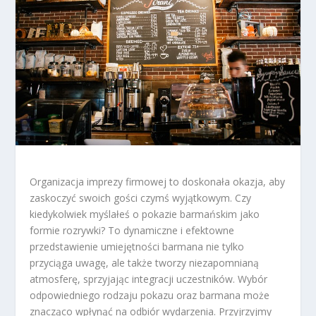
Organizacja imprezy firmowej to doskonała okazja, aby
zaskoczyć swoich gości czymś wyjątkowym. Czy
kiedykolwiek myślałeś o pokazie barmańskim jako
formie rozrywki? To dynamiczne i efektowne
przedstawienie umiejętności barmana nie tylko
przyciąga uwagę, ale także tworzy niezapomnianą
atmosferę, sprzyjając integracji uczestników. Wybór
odpowiedniego rodzaju pokazu oraz barmana może
znacząco wpłynąć na odbiór wydarzenia. Przyjrzyjmy