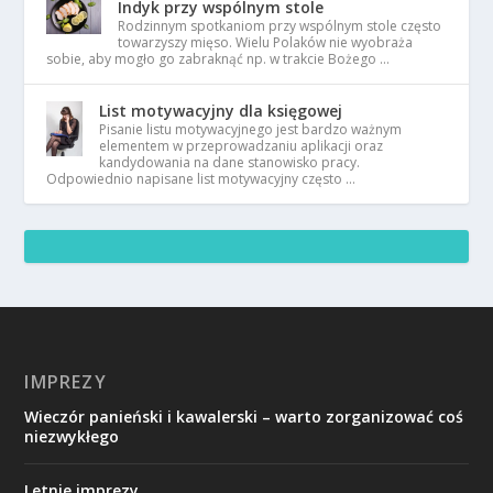
Indyk przy wspólnym stole
Rodzinnym spotkaniom przy wspólnym stole często
towarzyszy mięso. Wielu Polaków nie wyobraża
sobie, aby mogło go zabraknąć np. w trakcie Bożego …
List motywacyjny dla księgowej
Pisanie listu motywacyjnego jest bardzo ważnym
elementem w przeprowadzaniu aplikacji oraz
kandydowania na dane stanowisko pracy.
Odpowiednio napisane list motywacyjny często …
IMPREZY
Wieczór panieński i kawalerski – warto zorganizować coś
niezwykłego
Letnie imprezy.