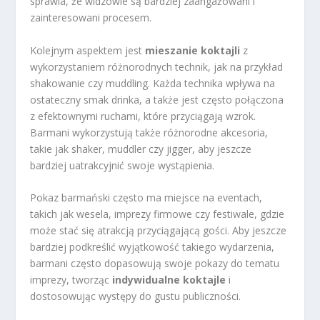
sprawia, że widzowie są bardziej zaangażowani i
zainteresowani procesem.
Kolejnym aspektem jest
mieszanie koktajli
z
wykorzystaniem różnorodnych technik, jak na przykład
shakowanie czy muddling. Każda technika wpływa na
ostateczny smak drinka, a także jest często połączona
z efektownymi ruchami, które przyciągają wzrok.
Barmani wykorzystują także różnorodne akcesoria,
takie jak shaker, muddler czy jigger, aby jeszcze
bardziej uatrakcyjnić swoje wystąpienia.
Pokaz barmański często ma miejsce na eventach,
takich jak wesela, imprezy firmowe czy festiwale, gdzie
może stać się atrakcją przyciągającą gości. Aby jeszcze
bardziej podkreślić wyjątkowość takiego wydarzenia,
barmani często dopasowują swoje pokazy do tematu
imprezy, tworząc
indywidualne koktajle
i
dostosowując występy do gustu publiczności.