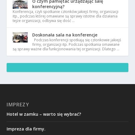
O czym pamiętać urządzając salę
konferencyjną?
Konferencja, czyli spotkanie członków jakiejś firmy, organizacji
itp., podczas której omawiane są sprawy istotne dla działania
tejże organizacji, odbywa się dość …
Doskonała sala na konferencje
Podczas konferencji spotkają się członkowie jakiejś
firmy, organizacji itp. Podczas spotkania omawiane
są sprawy ważne dla funkcjonowania tej organizacji. Dlatego …
IMPREZY
Hotel w zamku – warto się wybrać?
Impreza dla firmy.