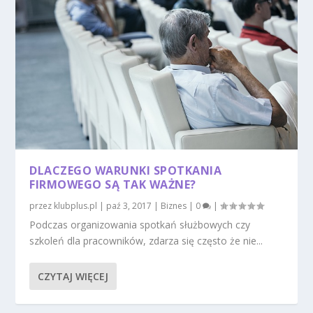
DLACZEGO WARUNKI SPOTKANIA
FIRMOWEGO SĄ TAK WAŻNE?
przez
klubplus.pl
|
paź 3, 2017
|
Biznes
|
0
|
Podczas organizowania spotkań służbowych czy
szkoleń dla pracowników, zdarza się często że nie...
CZYTAJ WIĘCEJ