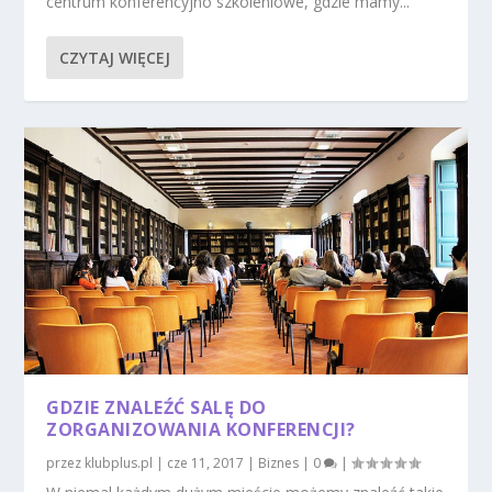
centrum konferencyjno szkoleniowe, gdzie mamy...
CZYTAJ WIĘCEJ
GDZIE ZNALEŹĆ SALĘ DO
ZORGANIZOWANIA KONFERENCJI?
przez
klubplus.pl
|
cze 11, 2017
|
Biznes
|
0
|