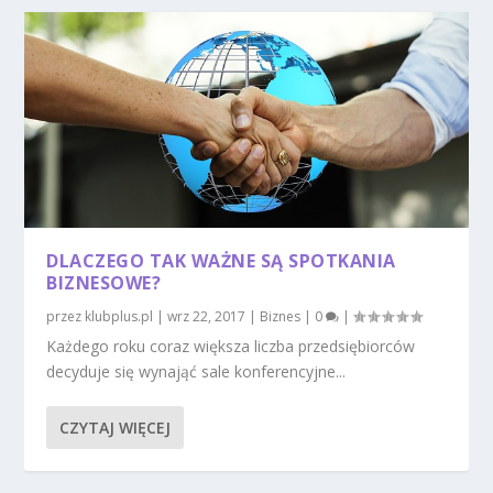
DLACZEGO TAK WAŻNE SĄ SPOTKANIA
BIZNESOWE?
przez
klubplus.pl
|
wrz 22, 2017
|
Biznes
|
0
|
Każdego roku coraz większa liczba przedsiębiorców
decyduje się wynająć sale konferencyjne...
CZYTAJ WIĘCEJ