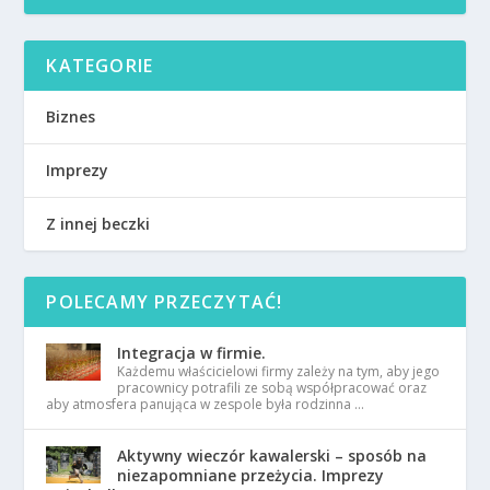
KATEGORIE
Biznes
Imprezy
Z innej beczki
POLECAMY PRZECZYTAĆ!
Integracja w firmie.
Każdemu właścicielowi firmy zależy na tym, aby jego
pracownicy potrafili ze sobą współpracować oraz
aby atmosfera panująca w zespole była rodzinna …
Aktywny wieczór kawalerski – sposób na
niezapomniane przeżycia. Imprezy