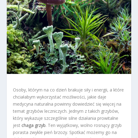
Osoby, którym na co dzień brakuje siły i energii, a które
chciałabym wykorzystać możliwości, jakie daje
medycyna naturalna powinny dowiedzieć się więcej na
temat grzybów leczniczych. Jednym z takich grzybów,
który wykazuje szczególnie silne działania prowitalne
jest
chaga grzyb
. Ten wyjątkowy, wolno rosnący grzyb
porasta zwykle pień brzozy. Spotkać możemy go na