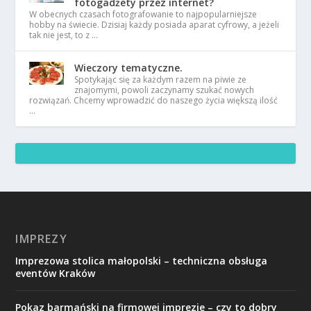
fotogadżety przez internet?
W obecnych czasach fotografowanie to najpopularniejsze
hobby na świecie. Dzisiaj każdy posiada aparat cyfrowy, a jeżeli
tak nie jest, to z …
Wieczory tematyczne.
Spotykając się za każdym razem na piwie ze
znajomymi, powoli zaczynamy szukać nowych
rozwiązań. Chcemy wprowadzić do naszego życia większą ilość
…
IMPREZY
Imprezowa stolica małopolski – techniczna obsługa
eventów Kraków
Pokaz barmański na firmowej imprezie – czy to dobry