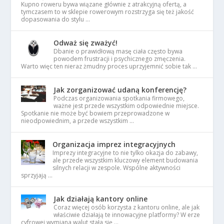
Kupno roweru bywa wiązane głównie z atrakcyjną ofertą, a
tymczasem to w sklepie rowerowym rozstrzyga się też jakość
dopasowania do stylu …
Odważ się zważyć!
Dbanie o prawidłową masę ciała często bywa
powodem frustracji i psychicznego zmęczenia.
Warto więc ten nieraz żmudny proces uprzyjemnić sobie tak …
Jak zorganizować udaną konferencję?
Podczas organizowania spotkania firmowego,
ważne jest przede wszystkim odpowiednie miejsce.
Spotkanie nie może być bowiem przeprowadzone w
nieodpowiednim, a przede wszystkim …
Organizacja imprez integracyjnych
Imprezy integracyjne to nie tylko okazja do zabawy,
ale przede wszystkim kluczowy element budowania
silnych relacji w zespole. Wspólne aktywności
sprzyjają …
Jak działają kantory online
Coraz więcej osób korzysta z kantoru online, ale jak
właściwie działają te innowacyjne platformy? W erze
cyfrowej wymiana walut stała się …