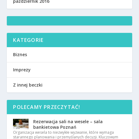
październik 2016
KATEGORIE
Biznes
Imprezy
Z innej beczki
POLECAMY PRZECZYTAĆ!
Rezerwacja sali na wesele – sala
bankietowa Poznań
Organizacja wesela to niezwykłe wyzwanie, które wymaga
starannego planowania i przemyślanych decyzji. Kluczowym