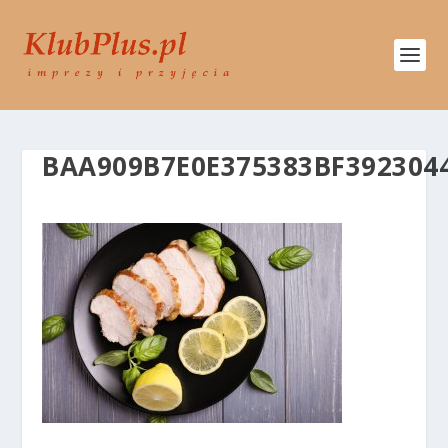
BAA909B7E0E375383BF392304