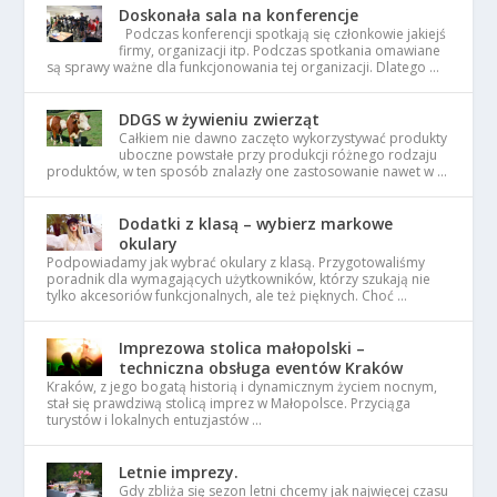
Doskonała sala na konferencje
Podczas konferencji spotkają się członkowie jakiejś
firmy, organizacji itp. Podczas spotkania omawiane
są sprawy ważne dla funkcjonowania tej organizacji. Dlatego …
DDGS w żywieniu zwierząt
Całkiem nie dawno zaczęto wykorzystywać produkty
uboczne powstałe przy produkcji różnego rodzaju
produktów, w ten sposób znalazły one zastosowanie nawet w …
Dodatki z klasą – wybierz markowe
okulary
Podpowiadamy jak wybrać okulary z klasą. Przygotowaliśmy
poradnik dla wymagających użytkowników, którzy szukają nie
tylko akcesoriów funkcjonalnych, ale też pięknych. Choć …
Imprezowa stolica małopolski –
techniczna obsługa eventów Kraków
Kraków, z jego bogatą historią i dynamicznym życiem nocnym,
stał się prawdziwą stolicą imprez w Małopolsce. Przyciąga
turystów i lokalnych entuzjastów …
Letnie imprezy.
Gdy zbliża się sezon letni chcemy jak najwięcej czasu