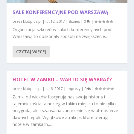
SALE KONFERENCYJNE POD WARSZAWĄ
przez
klubplus.pl
|
lut 12, 2017
|
Biznes
|
0
|
Organizacja szkoleń w salach konferencyjnych pod
Warszawą to doskonały sposób na zwiększenie...
CZYTAJ WIĘCEJ
HOTEL W ZAMKU – WARTO SIĘ WYBRAĆ?
przez
klubplus.pl
|
lut 6, 2017
|
Imprezy
|
0
|
Zamki od wieków fascynują nas swoją historią i
tajemniczością, a nocleg w takim miejscu to nie tylko
przygoda, ale i szansa na zanurzenie się w atmosferze
dawnych epok. Wyjątkowe atrakcje, które oferują
hotele w zamkach,...