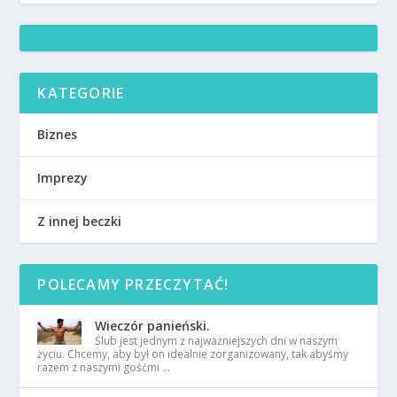
KATEGORIE
Biznes
Imprezy
Z innej beczki
POLECAMY PRZECZYTAĆ!
Wieczór panieński.
Ślub jest jednym z najważniejszych dni w naszym
życiu. Chcemy, aby był on idealnie zorganizowany, tak abyśmy
razem z naszymi gośćmi …