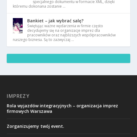
specjalnego dokumentu w formacie XML, dzięki
któremu dokonana zostanie …
Bankiet – jak wybrać salę?
Świętując ważne wydarzenia w firmie często
decydujemy się na organizacje imprez dla
pracowników oraz najbliższych współpracowników
naszego biznesu. Są to zazwyczaj …
IMPREZY
Rola wyjazdów integracyjnych – organizacja imprez
firmowych Warszawa
Zorganizujemy twój event.