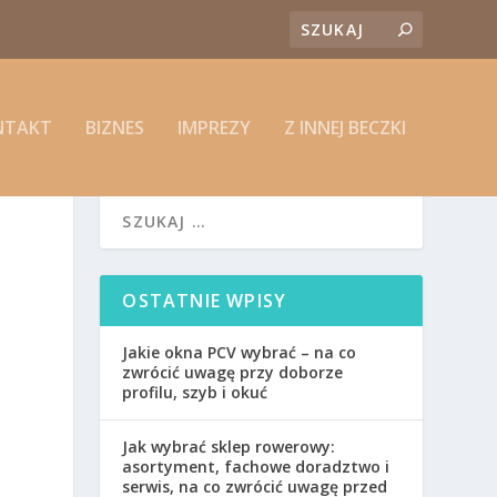
NTAKT
BIZNES
IMPREZY
Z INNEJ BECZKI
OSTATNIE WPISY
Jakie okna PCV wybrać – na co
zwrócić uwagę przy doborze
profilu, szyb i okuć
Jak wybrać sklep rowerowy:
asortyment, fachowe doradztwo i
serwis, na co zwrócić uwagę przed