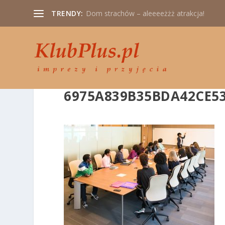
TRENDY:
Dom strachów – aleeeeżżż atrakcja!
6975A839B35BDA42CE5