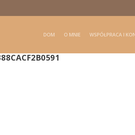
DOM
O MNIE
WSPÓŁPRACA I KO
388CACF2B0591