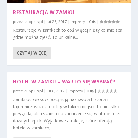
RESTAURACJA W ZAMKU
przez
klubplus.pl
|
lut 26, 2017
|
Imprezy
|
0
|
Restauracje w zamkach to coś więcej niż tylko miejsca,
gdzie można zjeść. To unikalne...
CZYTAJ WIĘCEJ
HOTEL W ZAMKU – WARTO SIĘ WYBRAĆ?
przez
klubplus.pl
|
lut 6, 2017
|
Imprezy
|
0
|
Zamki od wieków fascynują nas swoją historią i
tajemniczością, a nocleg w takim miejscu to nie tylko
przygoda, ale i szansa na zanurzenie się w atmosferze
dawnych epok. Wyjątkowe atrakcje, które oferują
hotele w zamkach,...