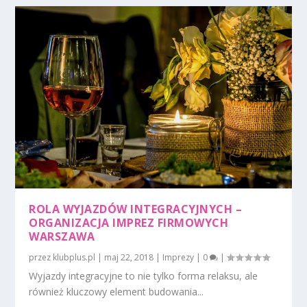
ROLA WYJAZDÓW INTEGRACYJNYCH –
ORGANIZACJA IMPREZ FIRMOWYCH
WARSZAWA
przez
klubplus.pl
|
maj 22, 2018
|
Imprezy
|
0
|
Wyjazdy integracyjne to nie tylko forma relaksu, ale
również kluczowy element budowania...