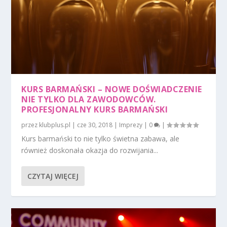
KURS BARMAŃSKI – NOWE DOŚWIADCZENIE
NIE TYLKO DLA ZAWODOWCÓW.
PROFESJONALNY KURS BARMAŃSKI
przez
klubplus.pl
|
cze 30, 2018
|
Imprezy
|
0
|
Kurs barmański to nie tylko świetna zabawa, ale
również doskonała okazja do rozwijania...
CZYTAJ WIĘCEJ