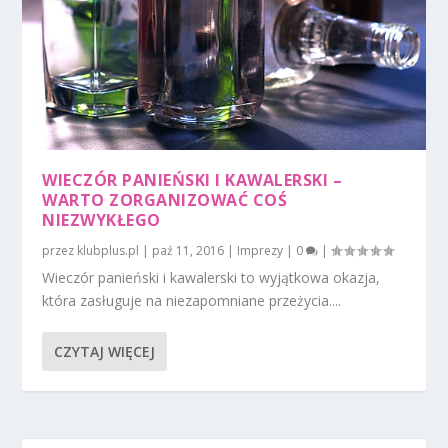
WIECZÓR PANIEŃSKI I KAWALERSKI –
WARTO ZORGANIZOWAĆ COŚ
NIEZWYKŁEGO
przez
klubplus.pl
|
paź 11, 2016
|
Imprezy
|
0
|
Wieczór panieński i kawalerski to wyjątkowa okazja,
która zasługuje na niezapomniane przeżycia....
CZYTAJ WIĘCEJ