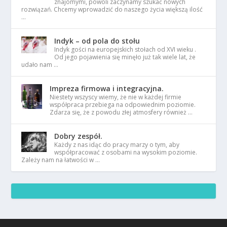
znajomymi, powoli zaczynamy szukać nowych
rozwiązań. Chcemy wprowadzić do naszego życia większą ilość
…
Indyk – od pola do stołu
Indyk gości na europejskich stołach od XVI wieku .
Od jego pojawienia się minęło już tak wiele lat, że
udało nam …
Impreza firmowa i integracyjna.
Niestety wszyscy wiemy, że nie w każdej firmie
współpraca przebiega na odpowiednim poziomie.
Zdarza się, że z powodu złej atmosfery również …
Dobry zespół.
Każdy z nas idąc do pracy marzy o tym, aby
współpracować z osobami na wysokim poziomie.
Zależy nam na łatwości w …