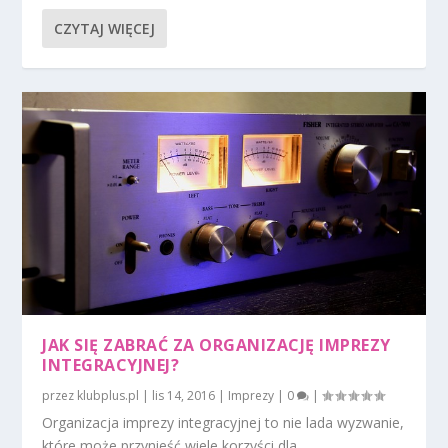
CZYTAJ WIĘCEJ
JAK SIĘ ZABRAĆ ZA ORGANIZACJĘ IMPREZY
INTEGRACYJNEJ?
przez
klubplus.pl
|
lis 14, 2016
|
Imprezy
|
0
|
Organizacja imprezy integracyjnej to nie lada wyzwanie,
które może przynieść wiele korzyści dla...