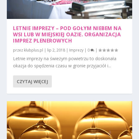
LETNIE IMPREZY – POD GOŁYM NIEBEM NA
WSI LUB W MIEJSKIEJ OAZIE. ORGANIZACJA
IMPREZ PLENEROWYCH
przez
klubplus.pl
|
lip 2, 2018
|
Imprezy
|
0
|
Letnie imprezy na świeżym powietrzu to doskonała
okazja do spędzenia czasu w gronie przyjaciół i...
CZYTAJ WIĘCEJ