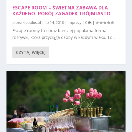
ESCAPE ROOM – ŚWIETNA ZABAWA DLA
KAŻDEGO. POKÓJ ZAGADEK TRÓJMIASTO
przez
klubplus.pl
|
lip 14, 2018
|
Imprezy
|
0
|
Escape roomy to coraz bardziej popularna forma
rozrywki, która przyciąga osoby w każdym wieku. To...
CZYTAJ WIĘCEJ