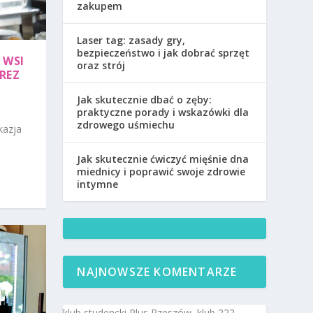
zakupem
Laser tag: zasady gry,
bezpieczeństwo i jak dobrać sprzęt
 WSI
oraz strój
PREZ
Jak skutecznie dbać o zęby:
praktyczne porady i wskazówki dla
zdrowego uśmiechu
kazja
Jak skutecznie ćwiczyć mięśnie dna
miednicy i poprawić swoje zdrowie
intymne
NAJNOWSZE KOMENTARZE
klub studencki Plus Rzeszów, klub 222