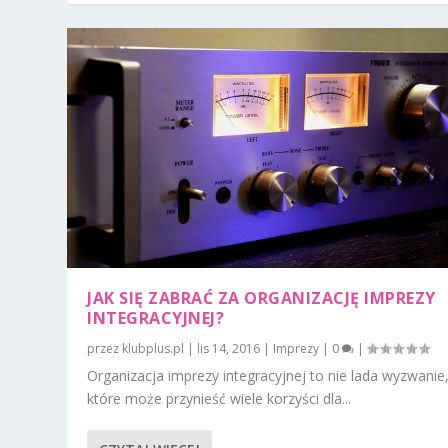
JAK SIĘ ZABRAĆ ZA ORGANIZACJĘ IMPREZY
INTEGRACYJNEJ?
przez
klubplus.pl
|
lis 14, 2016
|
Imprezy
|
0
|
Organizacja imprezy integracyjnej to nie lada wyzwanie
które może przynieść wiele korzyści dla...