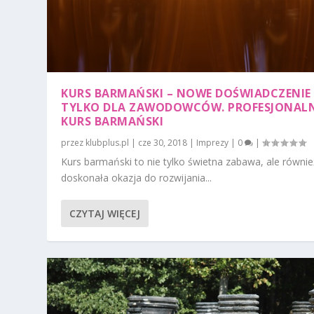
KURS BARMAŃSKI – NOWE DOŚWIADCZENIE 
TYLKO DLA ZAWODOWCÓW. PROFESJONAL
KURS BARMAŃSKI
przez
klubplus.pl
|
cze 30, 2018
|
Imprezy
|
0
|
Kurs barmański to nie tylko świetna zabawa, ale równie
doskonała okazja do rozwijania...
CZYTAJ WIĘCEJ