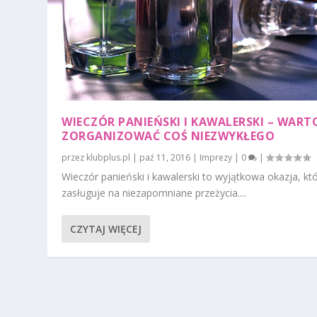
WIECZÓR PANIEŃSKI I KAWALERSKI – WART
ZORGANIZOWAĆ COŚ NIEZWYKŁEGO
przez
klubplus.pl
|
paź 11, 2016
|
Imprezy
|
0
|
Wieczór panieński i kawalerski to wyjątkowa okazja, kt
zasługuje na niezapomniane przeżycia....
CZYTAJ WIĘCEJ