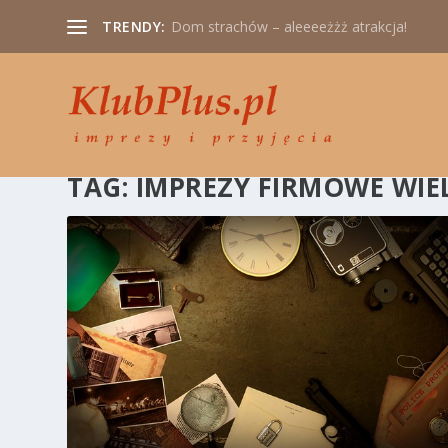
TRENDY:
Dom strachów – aleeeeżżż atrakcja!
TAG:
IMPREZY FIRMOWE WIE