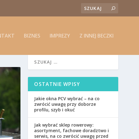
NTAKT
BIZNES
IMPREZY
Z INNEJ BECZKI
OSTATNIE WPISY
Jakie okna PCV wybrać – na co
zwrócić uwagę przy doborze
profilu, szyb i okuć
Jak wybrać sklep rowerowy:
asortyment, fachowe doradztwo i
serwis, na co zwrócić uwagę przed