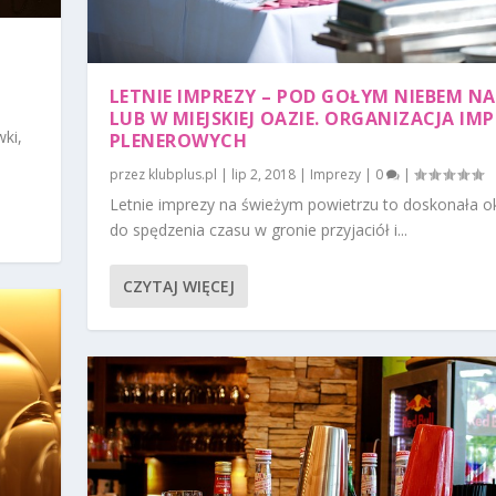
LETNIE IMPREZY – POD GOŁYM NIEBEM NA
LUB W MIEJSKIEJ OAZIE. ORGANIZACJA IM
ki,
PLENEROWYCH
przez
klubplus.pl
|
lip 2, 2018
|
Imprezy
|
0
|
Letnie imprezy na świeżym powietrzu to doskonała o
do spędzenia czasu w gronie przyjaciół i...
CZYTAJ WIĘCEJ