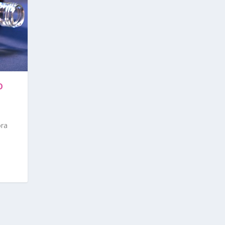
O
óra