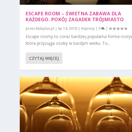
ESCAPE ROOM – ŚWIETNA ZABAWA DLA
KAŻDEGO. POKÓJ ZAGADEK TRÓJMIASTO
przez
klubplus.pl
|
lip 14, 2018
|
Imprezy
|
0
|
Escape roomy to coraz bardziej popularna forma rozryw
która przyciąga osoby w każdym wieku. To...
CZYTAJ WIĘCEJ