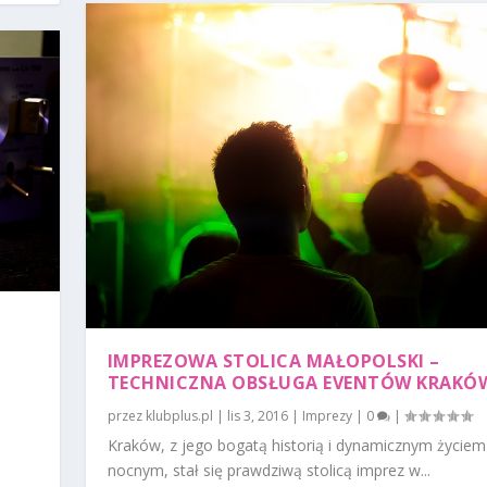
IMPREZOWA STOLICA MAŁOPOLSKI –
TECHNICZNA OBSŁUGA EVENTÓW KRAKÓ
,
przez
klubplus.pl
|
lis 3, 2016
|
Imprezy
|
0
|
Kraków, z jego bogatą historią i dynamicznym życiem
nocnym, stał się prawdziwą stolicą imprez w...