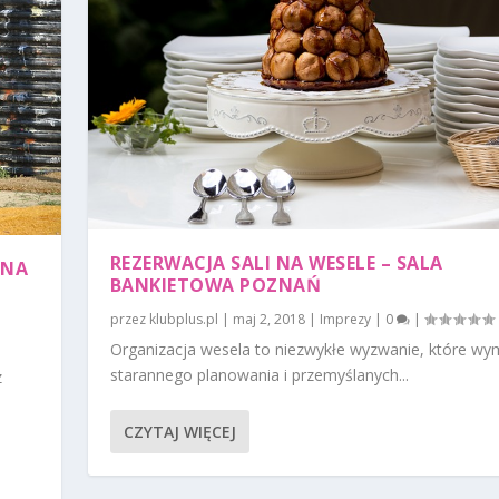
REZERWACJA SALI NA WESELE – SALA
 NA
BANKIETOWA POZNAŃ
przez
klubplus.pl
|
maj 2, 2018
|
Imprezy
|
0
|
Organizacja wesela to niezwykłe wyzwanie, które w
starannego planowania i przemyślanych...
z
CZYTAJ WIĘCEJ