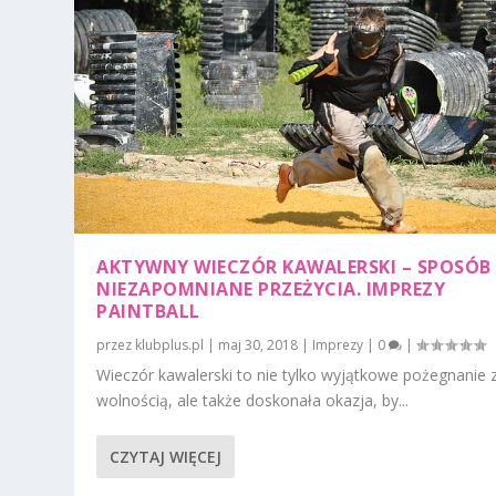
AKTYWNY WIECZÓR KAWALERSKI – SPOSÓB
NIEZAPOMNIANE PRZEŻYCIA. IMPREZY
PAINTBALL
przez
klubplus.pl
|
maj 30, 2018
|
Imprezy
|
0
|
Wieczór kawalerski to nie tylko wyjątkowe pożegnanie 
wolnością, ale także doskonała okazja, by...
CZYTAJ WIĘCEJ