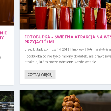
NIE
FOTOBUDKA – ŚWIETNA ATRAKCJA NA WES
NY
PRZYJACIÓŁMI
przez
klubplus.pl
|
cze 14, 2018
|
Imprezy
|
0
|
Fotobudka to nie tylko modny dodatek, ale prawdziw
ż
atrakcja, która może odmienić każde wesele....
CZYTAJ WIĘCEJ