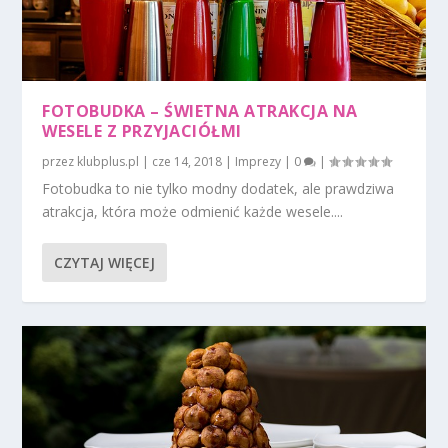
FOTOBUDKA – ŚWIETNA ATRAKCJA NA
WESELE Z PRZYJACIÓŁMI
przez
klubplus.pl
|
cze 14, 2018
|
Imprezy
|
0
|
Fotobudka to nie tylko modny dodatek, ale prawdziwa
atrakcja, która może odmienić każde wesele....
CZYTAJ WIĘCEJ