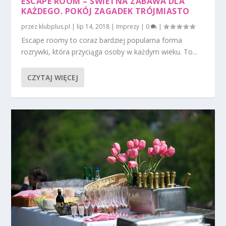
ESCAPE ROOM – ŚWIETNA ZABAWA DLA
KAŻDEGO. POKÓJ ZAGADEK TRÓJMIASTO
przez
klubplus.pl
|
lip 14, 2018
|
Imprezy
|
0
|
Escape roomy to coraz bardziej popularna forma
rozrywki, która przyciąga osoby w każdym wieku. To...
CZYTAJ WIĘCEJ