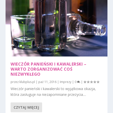
WIECZÓR PANIEŃSKI I KAWALERSKI –
WARTO ZORGANIZOWAĆ COŚ
NIEZWYKŁEGO
przez
klubplus.pl
|
paź 11, 2016
|
Imprezy
|
0
|
Wieczór panieński i kawalerski to wyjątkowa okazja,
która zasługuje na niezapomniane przeżycia....
CZYTAJ WIĘCEJ