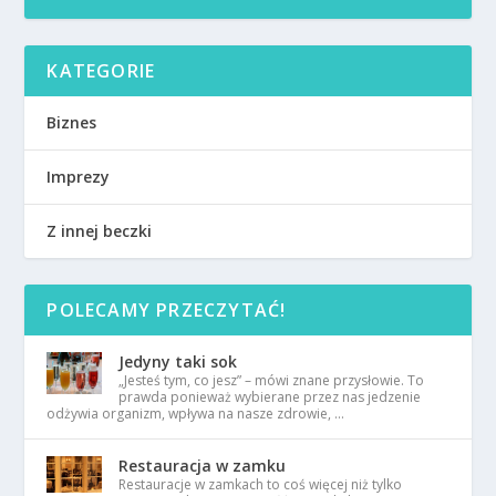
KATEGORIE
Biznes
Imprezy
Z innej beczki
POLECAMY PRZECZYTAĆ!
Jedyny taki sok
„Jesteś tym, co jesz” – mówi znane przysłowie. To
prawda ponieważ wybierane przez nas jedzenie
odżywia organizm, wpływa na nasze zdrowie, …
Restauracja w zamku
Restauracje w zamkach to coś więcej niż tylko