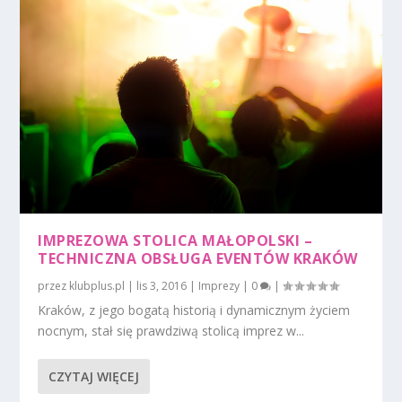
IMPREZOWA STOLICA MAŁOPOLSKI –
TECHNICZNA OBSŁUGA EVENTÓW KRAKÓW
przez
klubplus.pl
|
lis 3, 2016
|
Imprezy
|
0
|
Kraków, z jego bogatą historią i dynamicznym życiem
nocnym, stał się prawdziwą stolicą imprez w...
CZYTAJ WIĘCEJ