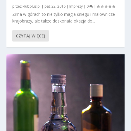
przez
klubplus.pl
|
paź 22, 2016
|
Imprezy
|
0
|
Zima w górach to nie tylko magia śniegu i malownicze
krajobrazy, ale także doskonała okazja do...
CZYTAJ WIĘCEJ