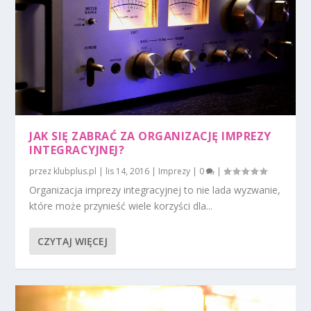
JAK SIĘ ZABRAĆ ZA ORGANIZACJĘ IMPREZY
INTEGRACYJNEJ?
przez
klubplus.pl
|
lis 14, 2016
|
Imprezy
|
0
|
Organizacja imprezy integracyjnej to nie lada wyzwanie,
które może przynieść wiele korzyści dla...
CZYTAJ WIĘCEJ