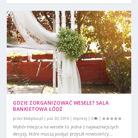
GDZIE ZORGANIZOWAĆ WESELE? SALA
BANKIETOWA ŁÓDŹ
przez
klubplus.pl
|
paź 30, 2016
|
Imprezy
|
0
|
Wybór miejsca na wesele to jedna z najważniejszych
decyzji, które muszą podjąć przyszli nowożeńcy....