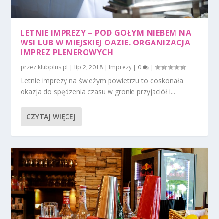
LETNIE IMPREZY – POD GOŁYM NIEBEM NA
WSI LUB W MIEJSKIEJ OAZIE. ORGANIZACJA
IMPREZ PLENEROWYCH
przez
klubplus.pl
|
lip 2, 2018
|
Imprezy
|
0
|
Letnie imprezy na świeżym powietrzu to doskonała
okazja do spędzenia czasu w gronie przyjaciół i...
CZYTAJ WIĘCEJ