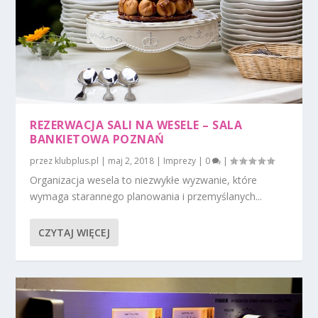
REZERWACJA SALI NA WESELE – SALA
BANKIETOWA POZNAŃ
przez
klubplus.pl
|
maj 2, 2018
|
Imprezy
|
0
|
Organizacja wesela to niezwykłe wyzwanie, które
wymaga starannego planowania i przemyślanych...
CZYTAJ WIĘCEJ