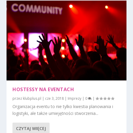
HOSTESSY NA EVENTACH
przez
klubplus.pl
|
cze 3, 2018
|
Imprezy
|
0
|
Organizacja eventu to nie tylko kwestia planowania i
logistyki, ale także umiejętności stworzenia...
CZYTAJ WIĘCEJ