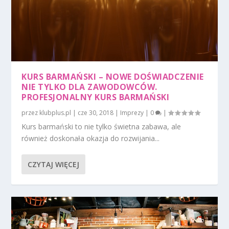
KURS BARMAŃSKI – NOWE DOŚWIADCZENIE
NIE TYLKO DLA ZAWODOWCÓW.
PROFESJONALNY KURS BARMAŃSKI
przez
klubplus.pl
|
cze 30, 2018
|
Imprezy
|
0
|
Kurs barmański to nie tylko świetna zabawa, ale
również doskonała okazja do rozwijania...
CZYTAJ WIĘCEJ