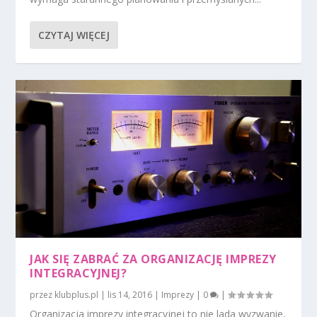
CZYTAJ WIĘCEJ
JAK SIĘ ZABRAĆ ZA ORGANIZACJĘ IMPREZY
INTEGRACYJNEJ?
przez
klubplus.pl
|
lis 14, 2016
|
Imprezy
|
0
|
Organizacja imprezy integracyjnej to nie lada wyzwanie,