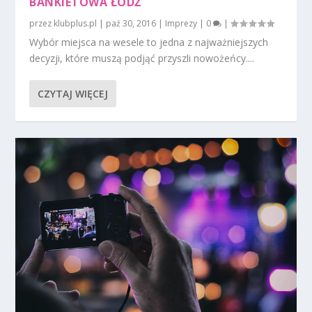
BANKIETOWA ŁÓDŹ
przez
klubplus.pl
|
paź 30, 2016
|
Imprezy
|
0
|
Wybór miejsca na wesele to jedna z najważniejszych
decyzji, które muszą podjąć przyszli nowożeńcy....
CZYTAJ WIĘCEJ