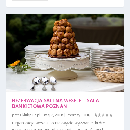
REZERWACJA SALI NA WESELE – SALA
BANKIETOWA POZNAŃ
przez
klubplus.pl
|
maj 2, 2018
|
Imprezy
|
0
|
Organizacja wesela to niezwykłe wyzwanie, które
wymaga starannego planowania i przemyślanych...