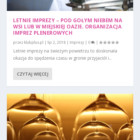
LETNIE IMPREZY – POD GOŁYM NIEBEM NA
WSI LUB W MIEJSKIEJ OAZIE. ORGANIZACJA
IMPREZ PLENEROWYCH
przez
klubplus.pl
|
lip 2, 2018
|
Imprezy
|
0
|
Letnie imprezy na świeżym powietrzu to doskonała
okazja do spędzenia czasu w gronie przyjaciół i...
CZYTAJ WIĘCEJ