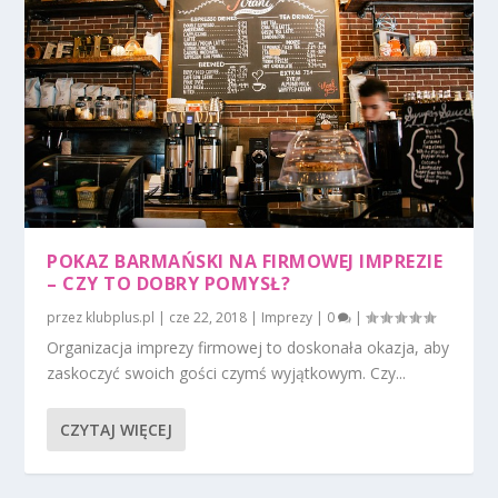
POKAZ BARMAŃSKI NA FIRMOWEJ IMPREZIE
– CZY TO DOBRY POMYSŁ?
przez
klubplus.pl
|
cze 22, 2018
|
Imprezy
|
0
|
Organizacja imprezy firmowej to doskonała okazja, aby
zaskoczyć swoich gości czymś wyjątkowym. Czy...
CZYTAJ WIĘCEJ